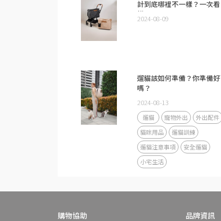
計到底哪裡不一樣？一次看
懂！
2024-08-09
遛貓該如何準備？你準備好
嗎？
2024-08-13
遛貓
寵物外出
外出配件
貓咪用品
遛貓訓練
遛貓注意事項
安全遛貓
小宅生活
購物協助
品牌資訊