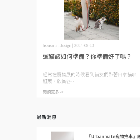
housmalldesign | 2024-08-13
遛貓該如何準備？你準備好了嗎？
經常在寵物展的時候看到貓友們帶著自家貓咪
逛展，欣賞各⋯
閱讀更多 ->
最新消息
『Urbanmate寵物推車』