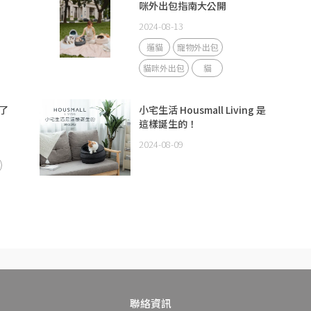
咪外出包指南大公開
2024-08-13
遛貓
寵物外出包
貓咪外出包
貓
了
小宅生活 Housmall Living 是
這樣誕生的！
2024-08-09
聯絡資訊